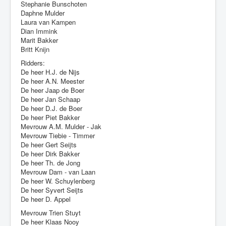
Stephanie Bunschoten
Daphne Mulder
Laura van Kampen
Dian Immink
Marit Bakker
Britt Knijn
Ridders:
De heer H.J. de Nijs
De heer A.N. Meester
De heer Jaap de Boer
De heer Jan Schaap
De heer D.J. de Boer
De heer Piet Bakker
Mevrouw A.M. Mulder - Jak
Mevrouw Tiebie - Timmer
De heer Gert Seijts
De heer Dirk Bakker
De heer Th. de Jong
Mevrouw Dam - van Laan
De heer W. Schuylenberg
De heer Syvert Seijts
De heer D. Appel
Mevrouw Trien Stuyt
De heer Klaas Nooy