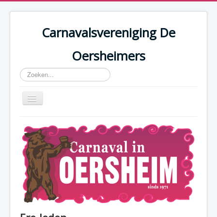
Carnavalsvereniging De
Oersheimers
Zoeken...
Schakelen
navigatie
Home
De Oersheimers
Nieuws
Programma
Foto's
Reglementen