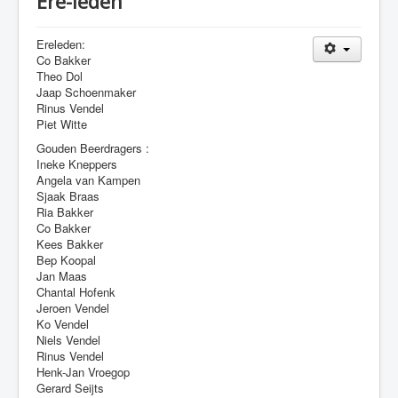
Ere-leden
Contact
Ereleden:
Co Bakker
Theo Dol
Jaap Schoenmaker
Rinus Vendel
Piet Witte
Gouden Beerdragers :
Ineke Kneppers
Angela van Kampen
Sjaak Braas
Ria Bakker
Co Bakker
Kees Bakker
Bep Koopal
Jan Maas
Chantal Hofenk
Jeroen Vendel
Ko Vendel
Niels Vendel
Rinus Vendel
Henk-Jan Vroegop
Gerard Seijts